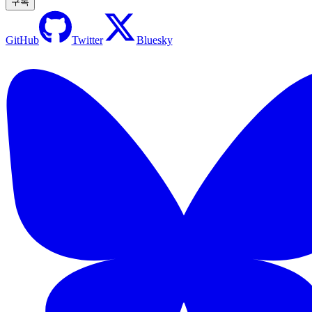
구독
GitHub
Twitter
Bluesky