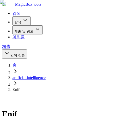
MagicBox
.tools
검색
탐색
제출 및 광고
아티클
제출
언어 전환
홈
artificial-intelligence
Enif
Enif