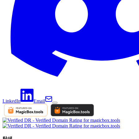
LinkedIn
Email
탐색