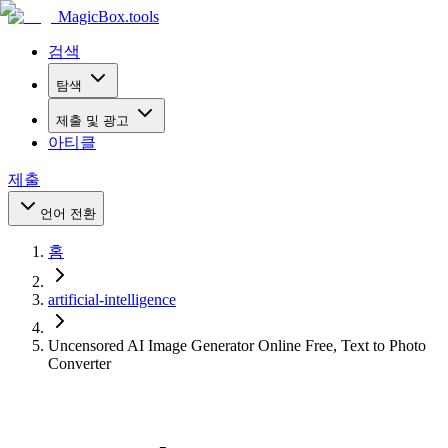
MagicBox
.tools
검색
탐색
제출 및 광고
아티클
제출
언어 전환
홈
artificial-intelligence
Uncensored AI Image Generator Online Free, Text to Photo
Converter