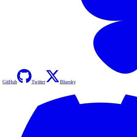
GitHub
Twitter
Bluesky