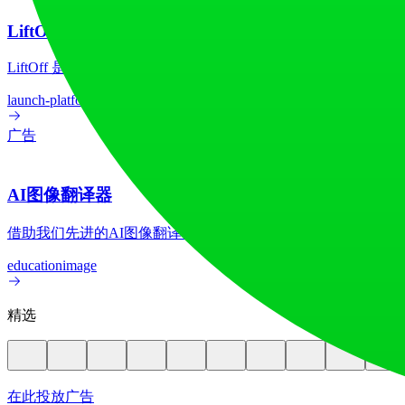
LiftOff
LiftOff 是一个面向创客的产品发布平台，用于发布产品、
launch-platform
marketing
广告
AI图像翻译器
借助我们先进的AI图像翻译器，在70多种语言间实现图像文
education
image
精选
在此投放广告