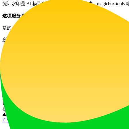
统计水印是 AI 模型在生成文本中嵌入的模式。magicbox.
这项服务真的免费吗？有什么限制吗？
是的，magicbox.tools 完全免费使用，没有隐藏费用、付
所有功能都支持深度扫描隐形字符吗？
是的，magicbox.tools 内的每个功能都免费向所有用户开
加入 magicbox.tools 社区
与超过 48 万信任 magicbox.tools 的用户一起，体
立即免费使用 magicbox.tools
网站流量
18.9K
/mo
技术栈
Vercel
Google AdSense
HSTS
广告