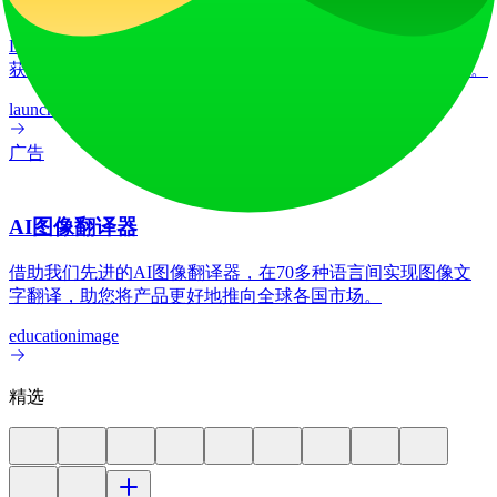
LiftOff
LiftOff 是一个面向创客的产品发布平台，用于发布产品、收
获点赞、获得关注，并与热爱未来的社区共同构建发展势头。
launch-platform
marketing
广告
AI图像翻译器
借助我们先进的AI图像翻译器，在70多种语言间实现图像文
字翻译，助您将产品更好地推向全球各国市场。
education
image
精选