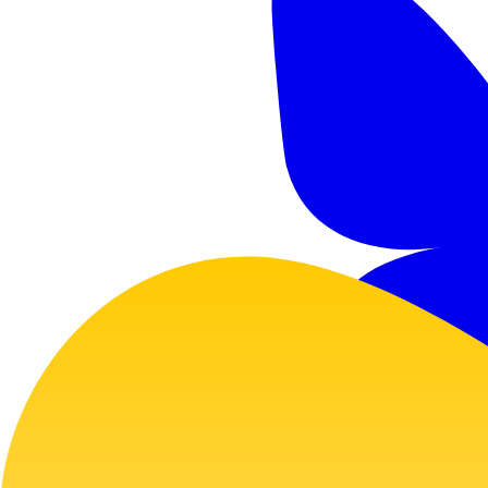
GitHub
Twitter
Bluesky