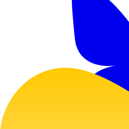
GitHub
Twitter
Bluesky