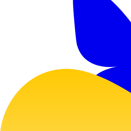
GitHub
Twitter
Bluesky