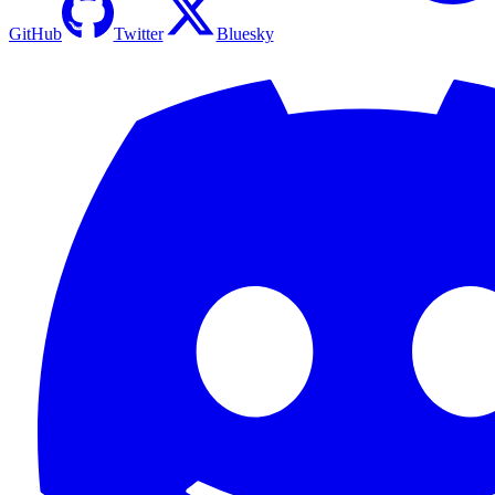
GitHub
Twitter
Bluesky