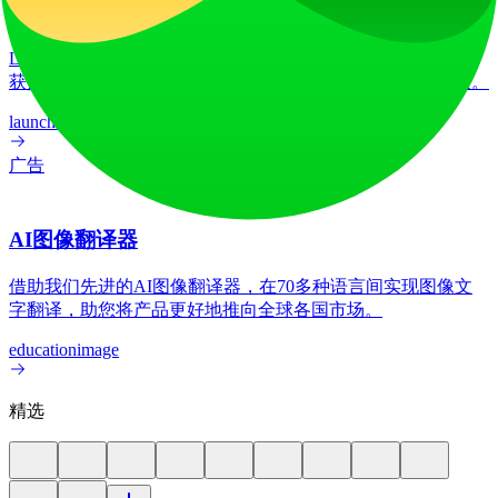
LiftOff
LiftOff 是一个面向创客的产品发布平台，用于发布产品、收
获点赞、获得关注，并与热爱未来的社区共同构建发展势头。
launch-platform
marketing
广告
AI图像翻译器
借助我们先进的AI图像翻译器，在70多种语言间实现图像文
字翻译，助您将产品更好地推向全球各国市场。
education
image
精选