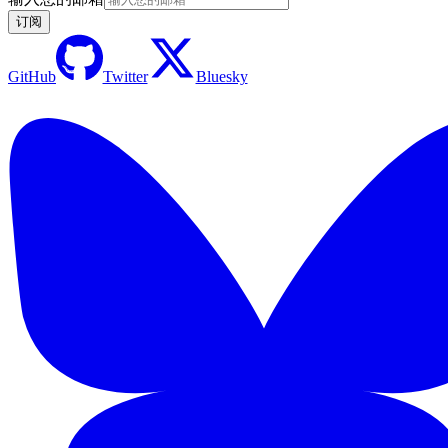
订阅
GitHub
Twitter
Bluesky