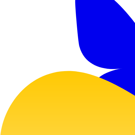
GitHub
Twitter
Bluesky