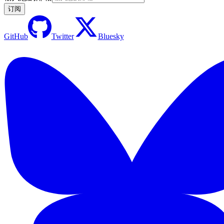
订阅
GitHub
Twitter
Bluesky