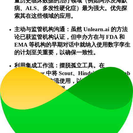
量历史临床数据的治疗领域（例如阿尔茨海默
病、ALS、多发性硬化症）最为强大。优先探
索其在这些领域的应用。
主动与监管机构沟通：虽然 Unlearn.ai 的方法
论已获监管机构认证，但申办方在与 FDA 和
EMA 等机构的早期对话中就纳入使用数字孪生
的计划至关重要，以确保一致性。
利用集成工作流：摆脱孤立工具。在
TrialPioneer 中将 Scout、Hindsight 和 SimLab
作为连接的工作流使用，以确保每个设计决策
都可追溯到可靠证据。
量化投资回报率：从潜在回报的角度来评估投
资。重点关注诸如减少样本量（需招募和监测
的患者更少）、缩短试验周期（更快获得结
果）以及提高试验成功率等指标。