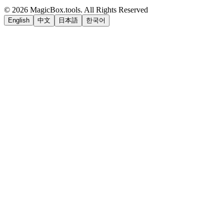
©
2026
MagicBox.tools
.
All Rights Reserved
English
中文
日本語
한국어
LiftOff
AD