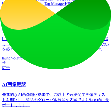
Hosted Libraries
Google Tag Manager
HSTS
HTTP/3
Wistia
jQuery CDN
jQuery:3.6.4
広告
LiftOff
LiftOffは、メーカーが製品をローンチし、アップ投票を獲得
し、発見され、次なるものを愛するコミュニティと共に勢い
を築くためのプロダクトローンチプラットフォームです。
launch-platform
marketing
広告
AI画像翻訳
先進的なAI画像翻訳機能で、70以上の言語間で画像テキス
トを翻訳し、製品のグローバル展開を各国でより効果的にサ
ポートします。