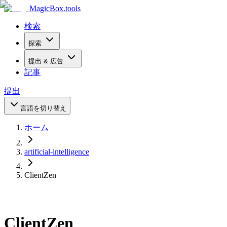
MagicBox
.tools
検索
探索
提出 & 広告
記事
提出
言語を切り替え
ホーム
artificial-intelligence
ClientZen
ClientZen