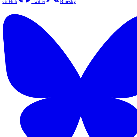
GitHub
Twitter
Bluesky