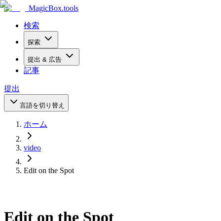
MagicBox
.tools
検索
探索
提出 & 広告
記事
提出
言語を切り替え
ホーム
video
Edit on the Spot
Edit on the Spot