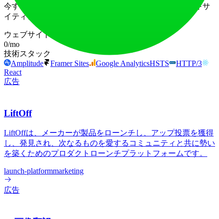
今すぐEdit on the Spotで、手間いらずの動画編集へのエキサ
イティングな旅を始めましょう！
ウェブサイトトラフィック
0
/mo
技術スタック
Amplitude
Framer Sites
Google Analytics
HSTS
HTTP/3
React
広告
LiftOff
LiftOffは、メーカーが製品をローンチし、アップ投票を獲得
し、発見され、次なるものを愛するコミュニティと共に勢い
を築くためのプロダクトローンチプラットフォームです。
launch-platform
marketing
広告