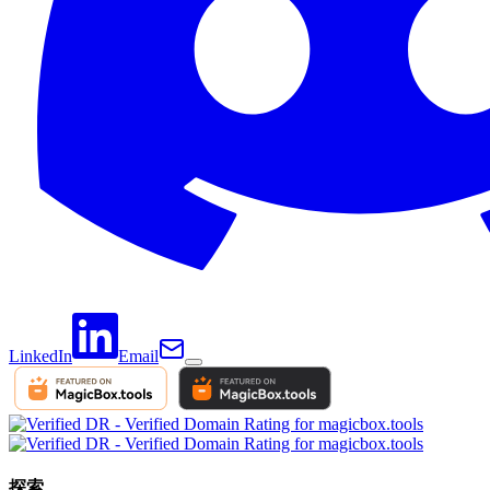
LinkedIn
Email
探索