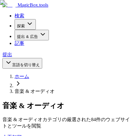
MagicBox
.tools
検索
探索
提出 & 広告
記事
提出
言語を切り替え
ホーム
音楽 & オーディオ
音楽 & オーディオ
音楽 & オーディオカテゴリの厳選された84件のウェブサイ
トとツールを閲覧