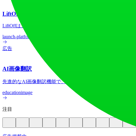
LiftOff
LiftOffは、メーカーが製品をローンチし、アップ投票
launch-platform
marketing
広告
AI画像翻訳
先進的なAI画像翻訳機能で、70以上の言語間で画像テキス
education
image
注目