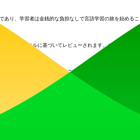
くのツールは無料であり、学習者は金銭的な負担なしで言語学習の旅を始め
および関与レベルに基づいてレビューされます。これにより、
びレビューを投稿して、コミュニティのリソースを拡大するた
か？
することで、新しいツールや言語学習の戦略に関する最新情報
Ruby on Rails
Simple Analytics
Stimulus