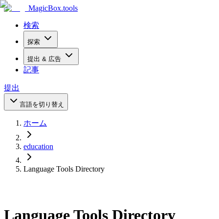
MagicBox
.tools
検索
探索
提出 & 広告
記事
提出
言語を切り替え
ホーム
education
Language Tools Directory
Language Tools Directory