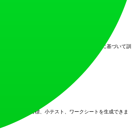
社のエッセイ採点AIは、多様なテキストソースに基づいて訓
効率化し、貴重な時間を節約します。
した授業計画、IEP目標、小テスト、ワークシートを生成できま