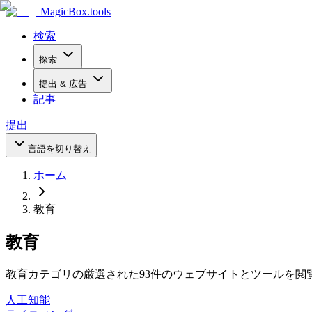
MagicBox
.tools
検索
探索
提出 & 広告
記事
提出
言語を切り替え
ホーム
教育
教育
教育カテゴリの厳選された93件のウェブサイトとツールを閲
人工知能