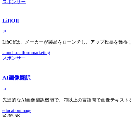
スポンサー
LiftOff
LiftOffは、メーカーが製品をローンチし、アップ投票
launch-platform
marketing
スポンサー
AI画像翻訳
先進的なAI画像翻訳機能で、70以上の言語間で画像テキス
education
image
265.5K