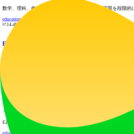
数学、理科、作文、歴史など、あらゆる科目の宿題を段階的に
education
artificial-intelligence
14.4K
ExamAce
オンタリオ州不動産試験を一発合格。Humber Course 1-
education
productivity
5.2K
Ez Grader
EZ Graderは、教師が素早く成績、パーセンテージ、ス
education
productivity