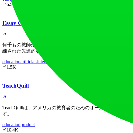
6.5K
Essay Grader AI
何千もの教師が当社のAIツールを利用して、数秒でエッセイ
練された先進的なAI技術を活用し、学生への正確で詳細な
education
artificial-intelligence
1.5K
TeachQuill
TeachQuillは、アメリカの教育者のためのオールインワ
す。
education
product
10.4K