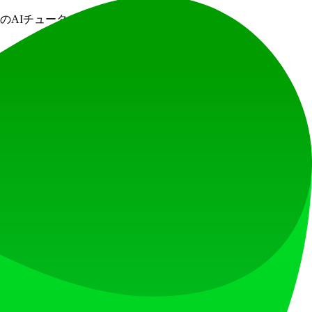
のAIチューター。無料で始められます。
以上。3コース無料。
速、正確、かつ簡単な採点ツールです。