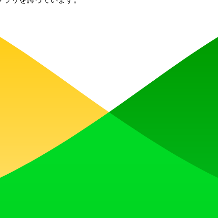
e.js
React
Webpack
を獲得し、発見され、次なるものを愛するコミュニティと共に勢い