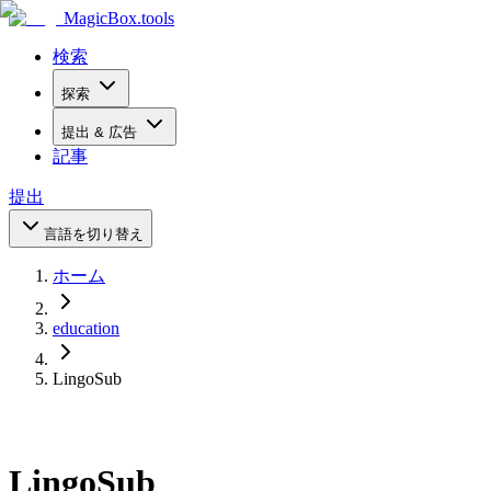
MagicBox
.tools
検索
探索
提出 & 広告
記事
提出
言語を切り替え
ホーム
education
LingoSub
LingoSub