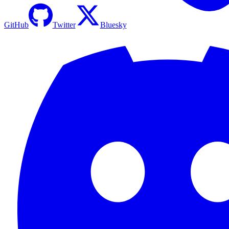
GitHub
Twitter
Bluesky