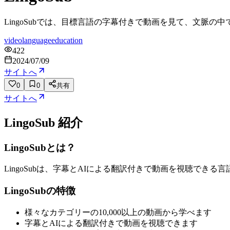
LingoSubでは、目標言語の字幕付きで動画を見て、文脈の
video
language
education
422
2024/07/09
サイトへ
0
0
共有
サイトへ
LingoSub
紹介
LingoSubとは？
LingoSubは、字幕とAIによる翻訳付きで動画を視聴で
LingoSubの特徴
様々なカテゴリーの10,000以上の動画から学べます
字幕とAIによる翻訳付きで動画を視聴できます