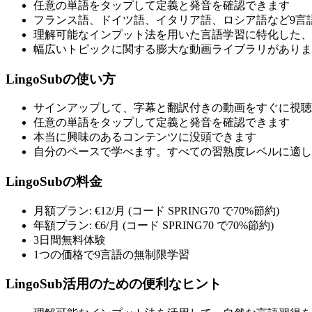
任意の単語をタップして定義と発音を確認できます
フランス語、ドイツ語、イタリア語、ロシア語など9言
理解可能なインプット法を用いた言語学習に特化した、
幅広いトピックに関する膨大な動画ライブラリがありま
LingoSubの使い方
サインアップして、字幕と翻訳付きの動画をすぐに視聴
任意の単語をタップして定義と発音を確認できます
本当に興味のあるコンテンツに没頭できます
自分のペースで学べます。すべての習熟度レベルに適し
LingoSubの料金
月額プラン: €12/月 (コード SPRING70 で70%節約)
年額プラン: €6/月 (コード SPRING70 で70%節約)
3日間無料体験
1つの価格で9言語の無制限学習
LingoSub活用のための便利なヒント