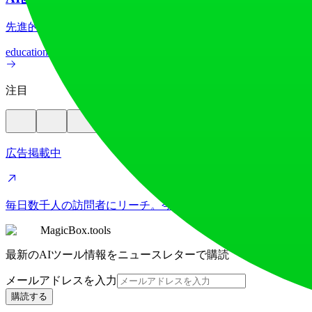
先進的なAI画像翻訳機能で、70以上の言語間で画像テキス
education
image
注目
広告掲載中
毎日数千人の訪問者にリーチ。今すぐ枠を確保！
MagicBox.tools
最新のAIツール情報をニュースレターで購読
メールアドレスを入力
購読する