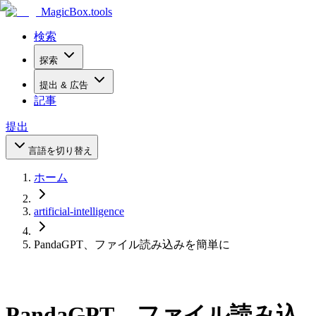
MagicBox
.tools
検索
探索
提出 & 広告
記事
提出
言語を切り替え
ホーム
artificial-intelligence
PandaGPT、ファイル読み込みを簡単に
PandaGPT、ファイル読み込