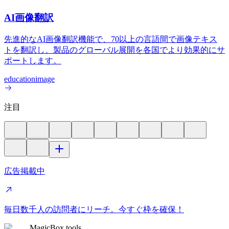
AI画像翻訳
先進的なAI画像翻訳機能で、70以上の言語間で画像テキス
トを翻訳し、製品のグローバル展開を各国でより効果的にサ
ポートします。
education
image
注目
広告掲載中
毎日数千人の訪問者にリーチ。今すぐ枠を確保！
MagicBox.tools