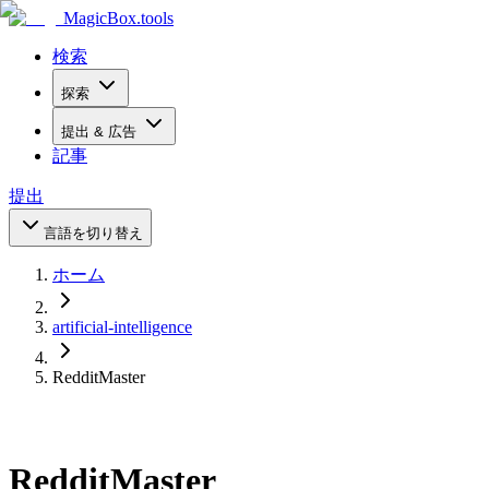
MagicBox
.tools
検索
探索
提出 & 広告
記事
提出
言語を切り替え
ホーム
artificial-intelligence
RedditMaster
RedditMaster