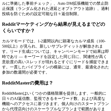
ルに準拠した事前チェック」、Auto DM拡張機能での禁止防
止保護（ランダム化された遅延とオプトアウト追跡）、過剰
投稿を防ぐための設定可能な日々返信制限。
Redditマーケティングから結果が見えるまでどの
くらいですか？
カルマモードでは、1-2週間以内に顕著なカルマ成長（100-
500以上）が見られ、新しいサブレディットが解放されま
す。リード生成については、キャンペーンモードで結果は即
時であり — キーワードを設定した同じ日に、関連性が高く
意欲度の高いスレッドが現れるとすぐにリードを捕捉できま
す。一貫したパイプラインの構築には、通常、最適化された
参加の数週間が必要です。
RedditMasterの費用は？
RedditMasterはいくつかの価格階層を提供します、一般的に
日々のAI返信数、監視できるキーワード数、および高度な
機能へのアクセスに基づきます。個人向けのスタートプラン
から代理店向けのスケーラブルなプランまで範囲がありま