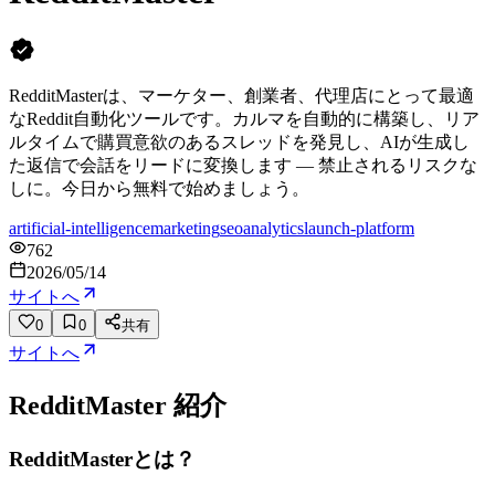
RedditMasterは、マーケター、創業者、代理店にとって最適
なReddit自動化ツールです。カルマを自動的に構築し、リア
ルタイムで購買意欲のあるスレッドを発見し、AIが生成し
た返信で会話をリードに変換します — 禁止されるリスクな
しに。今日から無料で始めましょう。
artificial-intelligence
marketing
seo
analytics
launch-platform
762
2026/05/14
サイトへ
0
0
共有
サイトへ
RedditMaster
紹介
RedditMasterとは？