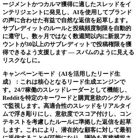
ージメントかつカルマ獲得に適したスレッドをイ
ンテリジェントに発見し、AIを使用してブランド
の声に合わせた有益で自然な返信を起草します。
サブレディットのルールと投稿頻度制限を自動的
に遵守し、数ヶ月ではなく数週間以内に新規アカ
ウントが30以上のサブレディットで投稿権限を獲
得できるよう支援します — スパムのように見える
リスクなしに。
キャンペーンモード（AIを活用したリード生
成）：これは核心となるリード生成エンジンで
す。24/7稼働のスレッドレーダーとして機能し、
Redditを特定のキーワードと購買意欲のシグナル
で監視します。高適合性のスレッドをリアルタイ
ムで浮き彫りにし、意欲度でスコア付けし、コン
テキストを考慮したルールに準拠した返信を起草
します。これにより、潜在的な顧客に対して最初
に返信することが可能になり、議論を直接捕捉さ