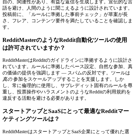
自の、関連性があり、有益な返信を生成します。宣伝的な言
語を避け、人間のように聞こえるように設計されています。
投稿前に、「ルールに準拠した事前チェック」が草案が長
さ、フレア、コンテンツ要件を満たしていることを確認しま
す。
RedditMasterのようなReddit自動化ツールの使用
は許可されていますか？
RedditMasterはRedditのガイドラインに準拠するように設計さ
れています。ルールに準拠したペース設定、自然な参加、真
の価値の提供を強調します — スパムの反対です。ツールは
真の
参加をスケールアップすることを支援します。しか
し、常に倫理的に使用し、サブレディット固有のルールを尊
重し、投票操作やハラスメントのようなRedditの利用規約を
違反する活動を避ける必要があります。
スタートアップとSaaSにとって最適なRedditマー
ケティングツールは？
RedditMasterはスタートアップとSaaS企業にとって優れた選