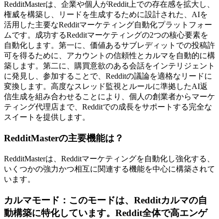
RedditMasterは、企業や個人がReddit上での存在感を拡大し、
権威を構築し、リードを生成するために設計された、AIを
活用した主要なRedditマーケティング自動化プラットフォー
ムです。成功するRedditマーケティングの2つの核心要素を
自動化します。第一に、価値あるサブレディットでの投稿許
可を得るために、アカウントの信頼性とカルマを自動的に構
築します。第二に、購買意欲のある会話をインテリジェント
に発見し、参加することで、Redditの議論を適格なリードに
変換します。高度なスレッド監視とルールに準拠したAI返
信生成を組み合わせることにより、個人の創業者からマーケ
ティング代理店まで、Redditでの成長をサポートする完全な
スイートを提供します。
RedditMasterの主要機能は？
RedditMasterは、Redditマーケティングを自動化し強化する、
いくつかの強力かつ相互に関連する機能を中心に構築されて
います。
カルマモード：このモードは、Redditカルマの自
動構築に特化しています。Reddit全体で高エンゲ