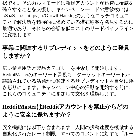
択です。そのカルマモードは新規アカウントが迅速に権威を
確立することを支援し、キャンペーンモードの意欲検出は、
r/SaaS、r/startups、r/GrowthHackingのようなニッチコミュニ
ティで解決策を積極的に求めている潜在顧客を発見するのに
最適であり、それらの会話を低コストのリードパイプライン
に変換します。
事業に関連するサブレディットをどのように発見
しますか？
広い業界用語と製品カテゴリーを検索して開始します。
RedditMasterのキーワード監視も、ターゲットキーワードが
議論されている活発かつ関連するサブレディットを自然に浮
き彫りにします。キャンペーン中心の活動を開始する前に、
これらのコミュニティに参加して文化を理解します。
RedditMasterはRedditアカウントを禁止からどの
ように安全に保ちますか？
安全機能には以下が含まれます：人間の投稿速度を模倣する
自動化されたレート制限、すべてのコメントに対する「ルー