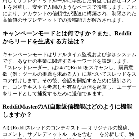
用してサブレディットルールに準拠した有益で自然なコメン
トを起草し、安全で人間のようなペースで投稿します。これ
により、アカウントの信頼性が迅速に構築され、制限された
高価値のサブレディットでの投稿能力が解放されます。
キャンペーンモードとは何ですか？また、Reddit
からリードを生成する方法は？
キャンペーンモードはリアルタイム監視および参加システム
です。あなたの事業に関連するキーワードを設定します。
「スレッドレーダー」は24/7でRedditをスキャンし、購買意
欲（例：ツールの推薦を求める人）に基づいてスレッドをス
コア付けします。その後、会話を開始するために設計され
た、コンテキストを考慮した有益な返信を起草し、ユーザー
をリードとして捕捉するために送信できます。
RedditMasterのAI自動返信機能はどのように機能
しますか？
AIはRedditスレッドのコンテキスト — オリジナルの投稿、
コメント、サブレディットルールを含む — を分析して、独