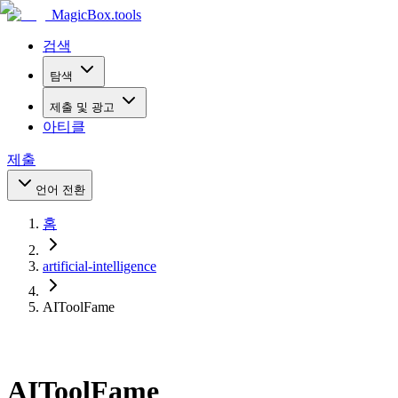
MagicBox
.tools
검색
탐색
제출 및 광고
아티클
제출
언어 전환
홈
artificial-intelligence
AIToolFame
AIToolFame