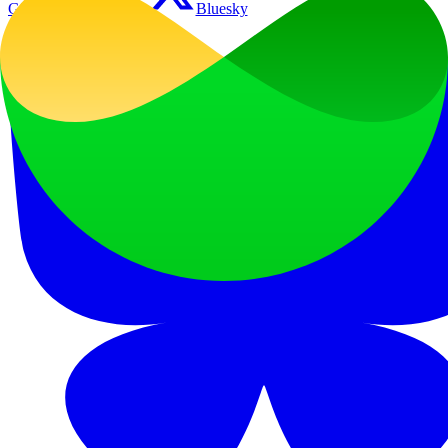
GitHub
Twitter
Bluesky