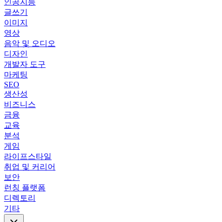
인공지능
글쓰기
이미지
영상
음악 및 오디오
디자인
개발자 도구
마케팅
SEO
생산성
비즈니스
금융
교육
분석
게임
라이프스타일
취업 및 커리어
보안
런칭 플랫폼
디렉토리
기타