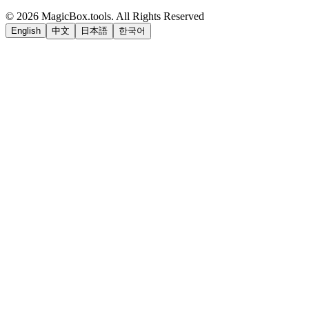
©
2026
MagicBox.tools
.
All Rights Reserved
English
中文
日本語
한국어
LiftOff
AD