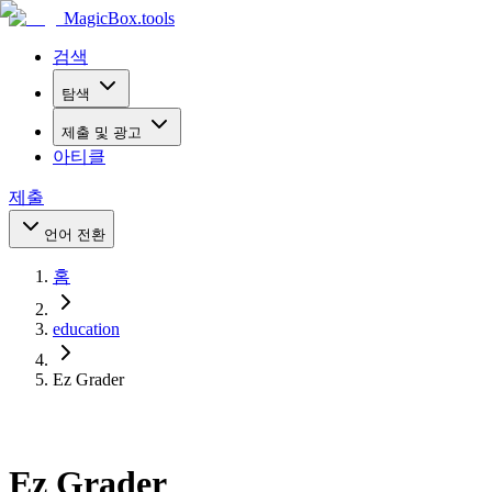
MagicBox
.tools
검색
탐색
제출 및 광고
아티클
제출
언어 전환
홈
education
Ez Grader
Ez Grader