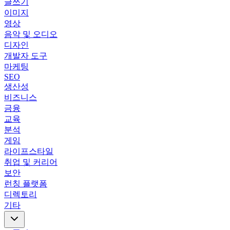
글쓰기
이미지
영상
음악 및 오디오
디자인
개발자 도구
마케팅
SEO
생산성
비즈니스
금융
교육
분석
게임
라이프스타일
취업 및 커리어
보안
런칭 플랫폼
디렉토리
기타