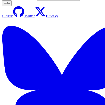
구독
GitHub
Twitter
Bluesky