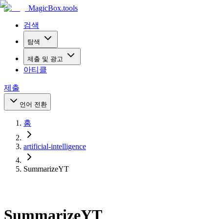
MagicBox
.tools
검색
탐색
제출 및 광고
아티클
제출
언어 전환
홈
artificial-intelligence
SummarizeYT
SummarizeYT