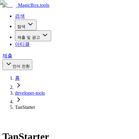
MagicBox
.tools
검색
탐색
제출 및 광고
아티클
제출
언어 전환
홈
developer-tools
TanStarter
TanStarter