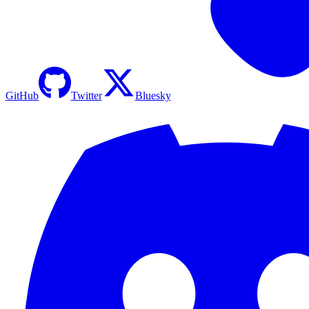
GitHub
Twitter
Bluesky