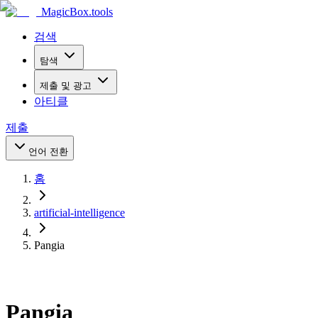
MagicBox
.tools
검색
탐색
제출 및 광고
아티클
제출
언어 전환
홈
artificial-intelligence
Pangia
Pangia