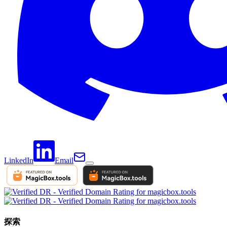
LinkedIn
Email
探索