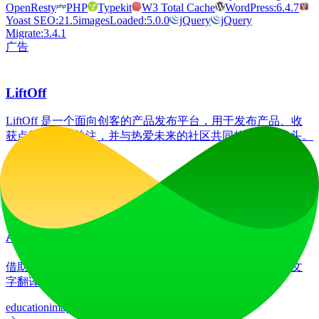
OpenResty
PHP
Typekit
W3 Total Cache
WordPress:6.4.7
Yoast SEO:21.5
imagesLoaded:5.0.0
jQuery
jQuery
Migrate:3.4.1
广告
LiftOff
LiftOff 是一个面向创客的产品发布平台，用于发布产品、收
获点赞、获得关注，并与热爱未来的社区共同构建发展势头。
launch-platform
marketing
广告
AI图像翻译器
借助我们先进的AI图像翻译器，在70多种语言间实现图像文
字翻译，助您将产品更好地推向全球各国市场。
education
image