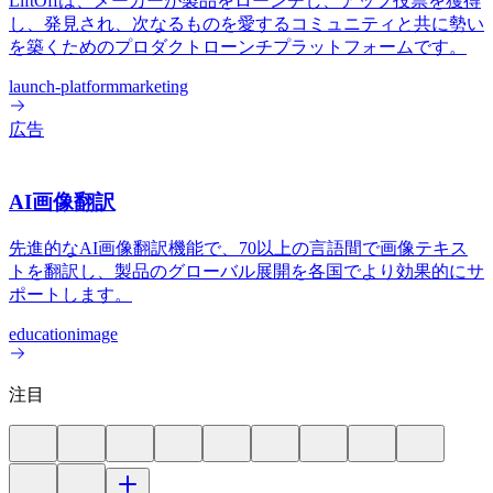
LiftOffは、メーカーが製品をローンチし、アップ投票を獲得
し、発見され、次なるものを愛するコミュニティと共に勢い
を築くためのプロダクトローンチプラットフォームです。
launch-platform
marketing
広告
AI画像翻訳
先進的なAI画像翻訳機能で、70以上の言語間で画像テキス
トを翻訳し、製品のグローバル展開を各国でより効果的にサ
ポートします。
education
image
注目