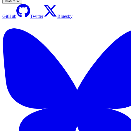
購読する
GitHub
Twitter
Bluesky