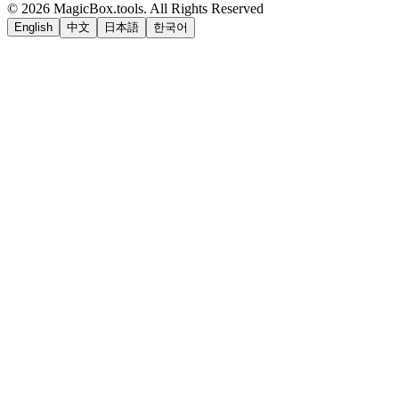
©
2026
MagicBox.tools
.
All Rights Reserved
English
中文
日本語
한국어
LiftOff
AD