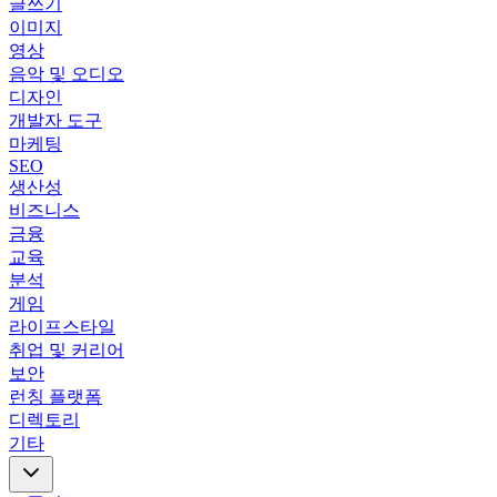
글쓰기
이미지
영상
음악 및 오디오
디자인
개발자 도구
마케팅
SEO
생산성
비즈니스
금융
교육
분석
게임
라이프스타일
취업 및 커리어
보안
런칭 플랫폼
디렉토리
기타