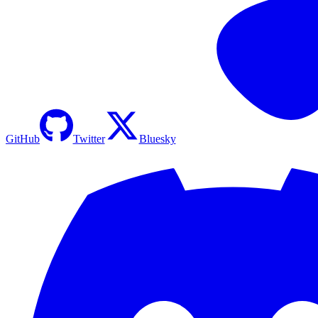
GitHub
Twitter
Bluesky