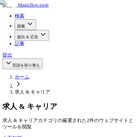
MagicBox
.tools
検索
探索
提出 & 広告
記事
提出
言語を切り替え
ホーム
求人 & キャリア
求人 & キャリア
求人 & キャリアカテゴリの厳選された2件のウェブサイトと
ツールを閲覧