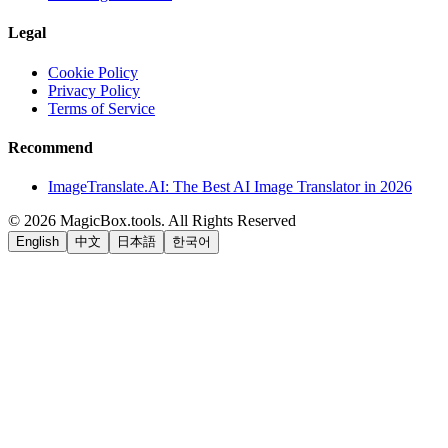
Legal
Cookie Policy
Privacy Policy
Terms of Service
Recommend
ImageTranslate.AI: The Best AI Image Translator in 2026
©
2026
MagicBox.tools
.
All Rights Reserved
English
中文
日本語
한국어
LiftOff
AD