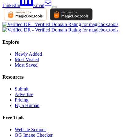
LinkedIn
Email
Explore
Newly Added
Most Visited
Most Saved
Resources
Submit
Advertise
Pricing
By a Human
Free Tools
Website Scraper
OG Image Checker