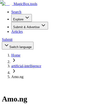
MagicBox
.tools
Search
Explore
Submit & Advertise
Articles
Submit
Switch language
Home
artificial-intelligence
Amo.ng
Amo.ng